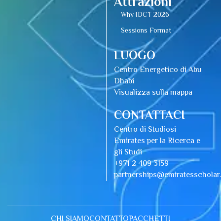
Attrazioni
Why IDCT 2026
Sessions Format
LUOGO
Centro Energetico di Abu
Dhabi
Visualizza sulla mappa
CONTATTACI
Centro di Studiosi
Emirates per la Ricerca e
gli Studi
+971 2 409 3159
partnerships@emiratesschola
CHI SIAMO
CONTATTO
PACCHETTI